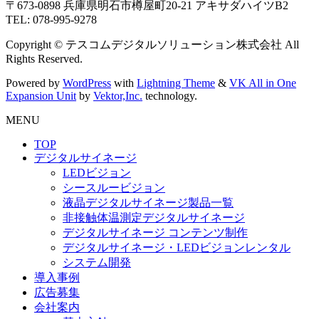
〒673-0898 兵庫県明石市樽屋町20-21 アキサダハイツB2
TEL: 078-995-9278
Copyright © テスコムデジタルソリューション株式会社 All
Rights Reserved.
Powered by
WordPress
with
Lightning Theme
&
VK All in One
Expansion Unit
by
Vektor,Inc.
technology.
MENU
TOP
デジタルサイネージ
LEDビジョン
シースルービジョン
液晶デジタルサイネージ製品一覧
非接触体温測定デジタルサイネージ
デジタルサイネージ コンテンツ制作
デジタルサイネージ・LEDビジョンレンタル
システム開発
導入事例
広告募集
会社案内