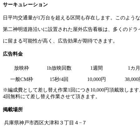
サーキュレーション
日平均交通量が1万台を超える区間も存在します。
このよう
第二神明道路沿いに設置された屋外広告看板は、
多くのドラ
に留まる可能性が高く、広告効果が期待できます。
広告料金
放映枠
1h放映回数
1週間
1カ
一般CM枠
15秒/4回
10,000円
38,00
※編成費として差し替え作業1回につき10,000円頂戴致しま
4回無料にて差し替え作業させて頂きます。
掲載場所
兵庫県神戸市西区大津和３丁目４−７