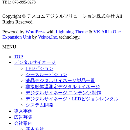
TEL: 078-995-9278
Copyright © テスコムデジタルソリューション株式会社 All
Rights Reserved.
Powered by
WordPress
with
Lightning Theme
&
VK All in One
Expansion Unit
by
Vektor,Inc.
technology.
MENU
TOP
デジタルサイネージ
LEDビジョン
シースルービジョン
液晶デジタルサイネージ製品一覧
非接触体温測定デジタルサイネージ
デジタルサイネージ コンテンツ制作
デジタルサイネージ・LEDビジョンレンタル
システム開発
導入事例
広告募集
会社案内
基本方針