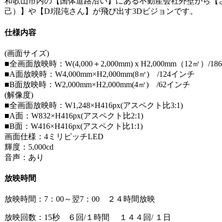
和歌山市内の【国体道路沿い】にある不動産会社外壁から【
己）】や【DJ混沌さん】が飛び出す3Dビジョンです。
仕様内容
(画面サイズ)
■全画面放映時：W(4,000＋2,000mm) x H2,000mm（12㎡）/1
■A面放映時：W4,000mm×H2,000mm(8㎡) /124インチ
■B面放映時：W2,000mm×H2,000mm(4㎡) /62インチ
(解像度)
■全画面放映時：W1,248×H416px(アスペクト比3:1)
■A面：W832×H416px(アスペクト比2:1)
■B面：W416×H416px(アスペクト比1:1)
画面仕様：4ミリピッチLED
輝度：5,000cd
音声：あり
放映時間
放映時間：7：00～翌7：00 ２４時間放映
放映回数：15秒 ６回/１時間 １４４回/ １日