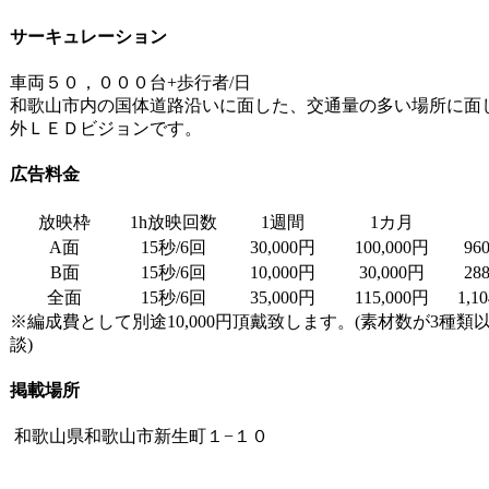
サーキュレーション
車両５０，０００台+歩行者/日
和歌山市内の国体道路沿いに面した、交通量の多い場所に面
外ＬＥＤビジョンです。
広告料金
放映枠
1h放映回数
1週間
1カ月
A面
15秒/6回
30,000円
100,000円
96
B面
15秒/6回
10,000円
30,000円
28
全面
15秒/6回
35,000円
115,000円
1,1
※編成費として別途10,000円頂戴致します。(素材数が3種
談)
掲載場所
和歌山県和歌山市新生町１−１０